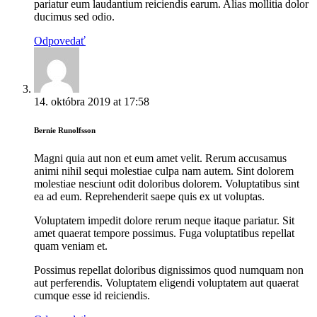
pariatur eum laudantium reiciendis earum. Alias mollitia dolor
ducimus sed odio.
Odpovedať
14. októbra 2019
at
17:58
Bernie Runolfsson
Magni quia aut non et eum amet velit. Rerum accusamus
animi nihil sequi molestiae culpa nam autem. Sint dolorem
molestiae nesciunt odit doloribus dolorem. Voluptatibus sint
ea ad eum. Reprehenderit saepe quis ex ut voluptas.
Voluptatem impedit dolore rerum neque itaque pariatur. Sit
amet quaerat tempore possimus. Fuga voluptatibus repellat
quam veniam et.
Possimus repellat doloribus dignissimos quod numquam non
aut perferendis. Voluptatem eligendi voluptatem aut quaerat
cumque esse id reiciendis.